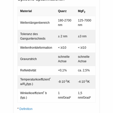
Material
Quarz
MgF
2
180-2700
125-7000
Wellenlängenbereich
nm
nm
Toleranz des
± 2 nm
±3 nm
Gangunterschieds
Wellenfrontdeformation
< λ/10
< λ/10
schnelle
schnelle
Gravurstrich
Achse
Achse
Reflektivität
<0,1%
ca. 2,5%
*
Temperaturkoeffizient
-5
-5
-8∙10
/K
-4∙10
/K
a/
R
(typ.)
0
*
Winkelkoeffizient
b
1
1,5
(typ.)
nm/Grad²
nm/Grad²
*
Definition