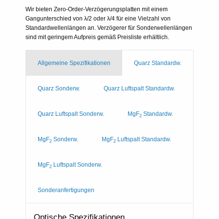
Wir bieten Zero-Order-Verzögerungsplatten mit einem
Gangunterschied von λ/2 oder λ/4 für eine Vielzahl von
Standardwellenlängen an. Verzögerer für Sonderwellenlängen
sind mit geringem Aufpreis gemäß Preisliste erhältlich.
Allgemeine Spezifikationen
Quarz Standardw.
Quarz Sonderw.
Quarz Luftspalt Standardw.
Quarz Luftspalt Sonderw.
MgF
Standardw.
2
MgF
Sonderw.
MgF
Luftspalt Standardw.
2
2
MgF
Luftspalt Sonderw.
2
Sonderanfertigungen
Optische Spezifikationen