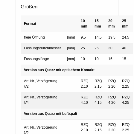
Größen
10
15
20
25
Format
mm
mm
mm
mm
freie Öffnung
[mm]
9,5
14,5
19,5
24,5
Fassungsdurchmesser
[mm]
25
25
30
40
Fassungslänge
[mm]
10
10
15
15
Version aus Quarz mit optischem Kontakt
Art. Nr., Verzögerung
RZQ
RZQ
RZQ
RZQ
λ/2
2.10
2.15
2.20
2.25
Art. Nr., Verzögerung
RZQ
RZQ
RZQ
RZQ
λ/4
4.10
4.15
4.20
4.25
Version aus Quarz mit Luftspalt
RZQ
RZQ
RZQ
RZQ
Art. Nr., Verzögerung
2.10
2.15
2.20
2.25
λ/2