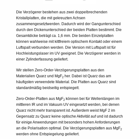
Die Verzögerer bestehen aus zwei doppelbrechenden
Kristallplatten, die mit gekreuzten Achsen
zusammengesetztwerden. Dadurch wird der Gangunterschied
durch den Dickenunterschied der beiden Platten bestimmt. Die
Gesamtdicke beträgt ca. 1,6 mm. Die beiden Einzelplatten
können wahlweise mit kittfreiem optischem Kontakt oder einem
Luftspalt verbunden werden. Die Version mit Luftspalt ist für
Hochleistungslaser im UV geeignet. Die Verzögerer werden in
einer Zylinderfassung geliefert.
Wir stellen Zero-Order-Verzögerungsplatten aus den
Materialien Quarz und MgF
her. Dabei ist Quarz das am
2
häufigsten verwendete Material. Die Platten aus Quarz sind
standardmäßig beidseitig entspiegelt.
Zero-Order-Platten aus MgF
können bei für Wellenlängen im
2
mittleren IR und im Vakuum UV eingesetzt werden, bei denen
Quarz nicht mehr transparent ist. Außerdem weist MgF 2 im
Gegensatz zu Quarz keine optische Aktivität auf und ist dadurch
für einige Anwendungen mit besonders hohen Anforderungen
an die Polarisation optimal. Die Verzögerungsplatten aus MgF
2
werden ohne Entspiegelung geliefert.