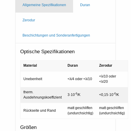
Allgemeine Spezifikationen
Duran
Zerodur
Beschichtungen und Sonderanfertigungen
Optische Spezifikationen
Material
Duran
Zerodur
<λ/10 oder
Unebenheit
<λ/4 oder <λ/10
<λ/20
therm.
-6
-6
3·10
/K
<0,15·10
/K
Ausdehnungskoeffizient
matt geschliffen
matt geschliffen
Rückseite und Rand
(undurchsichtig)
(undurchsichtig)
Größen