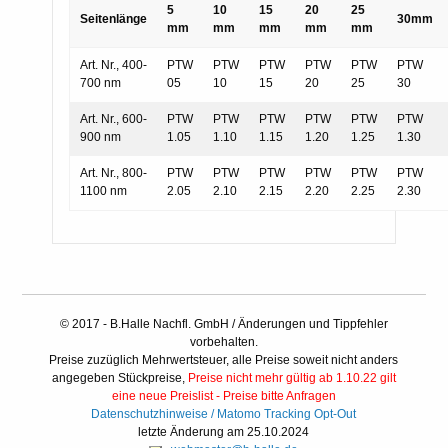
5
10
15
20
25
Seitenlänge
30mm
mm
mm
mm
mm
mm
Art. Nr., 400-
PTW
PTW
PTW
PTW
PTW
PTW
700 nm
05
10
15
20
25
30
Art. Nr., 600-
PTW
PTW
PTW
PTW
PTW
PTW
900 nm
1.05
1.10
1.15
1.20
1.25
1.30
Art. Nr., 800-
PTW
PTW
PTW
PTW
PTW
PTW
1100 nm
2.05
2.10
2.15
2.20
2.25
2.30
© 2017 - B.Halle Nachfl. GmbH / Änderungen und Tippfehler
vorbehalten.
Preise zuzüglich Mehrwertsteuer, alle Preise soweit nicht anders
angegeben Stückpreise,
Preise nicht mehr gültig ab 1.10.22 gilt
eine neue Preislist - Preise bitte Anfragen
Datenschutzhinweise /
Matomo Tracking Opt-Out
letzte Änderung am 25.10.2024