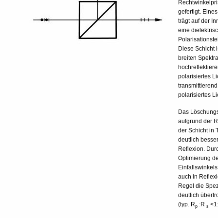
Rechtwinkelpr
gefertigt. Eine
trägt auf der I
eine dielektris
Polarisationstei
Diese Schicht i
breiten Spektr
hochreflektiere
polarisiertes L
transmittierend 
polarisiertes Li
Das Löschungsv
aufgrund der R
der Schicht in
deutlich besser
Reflexion. Dur
Optimierung d
Einfallswinkel
auch in Reflexi
Regel die Spezi
deutlich übert
(typ. R
:R
<1:
p
s