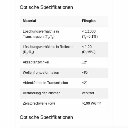
Optische Spezifikationen
Material
Flintglas
Löschungsverhältnis in
< 1:1000
Transmission (T
:T
)
(T
<0,1%)
s
p
s
Löschungsverhältnis in Reflexion
< 1:20
(R
:R
)
(R
<5%)
p
s
p
Akzeptanzwinkel
±2°
Wellenfrontdeformation
<l/5
Ablenkfehler in Transmission
<2'
Verbindung der Prismen
verkittet
Zerstörschwelle (cw)
>100 W/cm²
Optische Spezifikationen